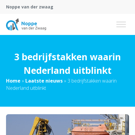
Noppe van der zwaag
3 bedrijfstakken waarin
Nederland uitblinkt
Home
»
Laatste nieuws
»
3 bedrijfstakken waarin
Nederland uitblinkt