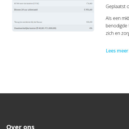
Geplaatst 
Als een mkb
benodigde f
zich en zorg
Lees meer
Over ons