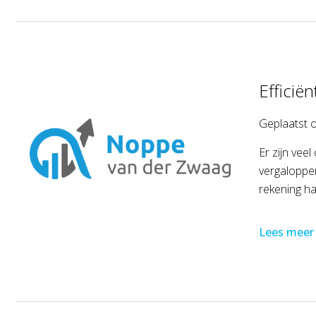
Efficië
Geplaatst 
Er zijn vee
vergalopper
rekening h
Lees meer