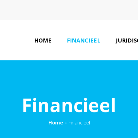
HOME
FINANCIEEL
JURIDI
Financieel
Home
»
Financieel