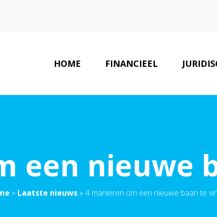
HOME
FINANCIEEL
JURIDI
m een nieuwe b
me
»
Laatste nieuws
»
4 manieren om een nieuwe baan te vi