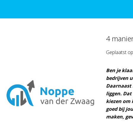
4 manie
Geplaatst o
Ben je klaa
bedrijven u
Daarnaast i
liggen. Dat
kiezen om i
goed bij jo
maken, geve